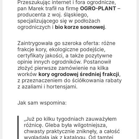
Przeszukując internet i fora ogrodnicze,
pan Marek trafił na firmę
OGRO-PLANT
–
producenta z woj. śląskiego,
specjalizującego się w podłożach
ogrodniczych i
bio korze sosnowej
.
Zaintrygowała go szeroka oferta: różne
frakcje kory, ekologiczne podejście,
certyfikaty jakości, a także pozytywne
opinie innych ogrodników. Postanowił
złożyć pierwsze zamówienie na kilka
worków
kory ogrodowej średniej frakcji
,
z przeznaczeniem do ściółkowania rabaty
z azaliami i hortensjami.
Jak sam wspomina:
„Już po kilku tygodniach zauważyłem
różnicę. Gleba była wilgotniejsza,
chwasty praktycznie zniknęły, a całość
wyglądała jak z katalogu. Od tamtej