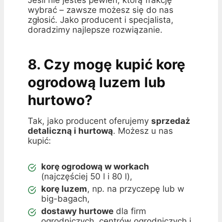
Jeśli nie jesteś pewien, którą frakcję
wybrać – zawsze możesz się do nas
zgłosić. Jako producent i specjalista,
doradzimy najlepsze rozwiązanie.
8. Czy mogę kupić korę
ogrodową luzem lub
hurtowo?
Tak, jako producent oferujemy
sprzedaż
detaliczną i hurtową
. Możesz u nas
kupić:
korę ogrodową w workach
(najczęściej 50 l i 80 l),
korę luzem
, np. na przyczepę lub w
big-bagach,
dostawy hurtowe
dla firm
ogrodniczych, centrów ogrodniczych i