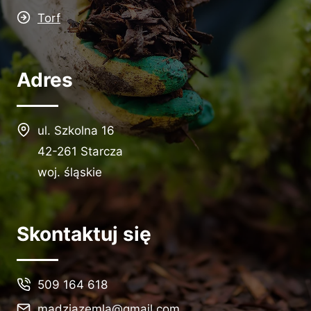
Torf
Adres
ul. Szkolna 16
42-261 Starcza
woj. śląskie
Skontaktuj się
509 164 618
madziazemla@gmail.com