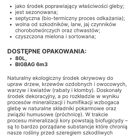
jako środek poprawiający właściwości gleby;
jest sezonowana;
septyczna (bio-termiczny proces odkażania);
wolna od szkodników, larw, jaj czynników
chorobotwórczych oraz chwastów;
czyszczona mielona i sortowana;
DOSTĘPNE OPAKOWANIA:
80L,
BIGBAG 6m3
Naturalny ekologiczny środek okrywowy do
upraw drzew, krzewów ozdobnych i owocowych,
warzyw i kwiatów (rabaty i klomby). Doskonały
środek dekoracyjny, a po rozkładzie w wyniku
procesów mineralizacji i humifikacji wzbogaca
glebę w naturalne składniki pokarmowe oraz
związki humusowe (próchnicę). W trakcie
procesu mineralizacji kory powstają biofugicydy –
są to bardzo porządane substancje które chronią
nasze rośliny przed szeregiem szkodliwych