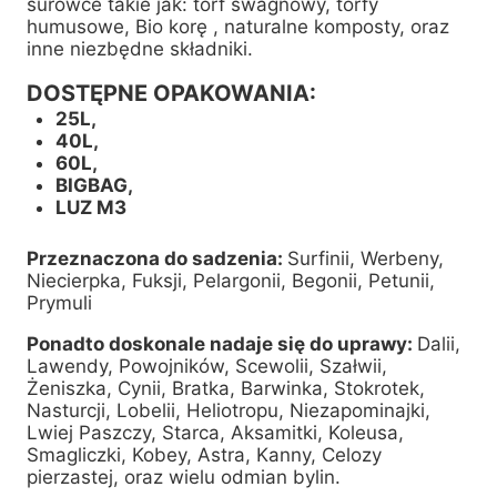
surowce takie jak: torf swagnowy, torfy
humusowe, Bio korę , naturalne komposty, oraz
inne niezbędne składniki.
DOSTĘPNE OPAKOWANIA:
25L,
40L,
60L,
BIGBAG,
LUZ M3
Przeznaczona do sadzenia:
Surfinii, Werbeny,
Niecierpka, Fuksji, Pelargonii, Begonii, Petunii,
Prymuli
Ponadto doskonale nadaje się do uprawy:
Dalii,
Lawendy, Powojników, Scewolii, Szałwii,
Żeniszka, Cynii, Bratka, Barwinka, Stokrotek,
Nasturcji, Lobelii, Heliotropu, Niezapominajki,
Lwiej Paszczy, Starca, Aksamitki, Koleusa,
Smagliczki, Kobey, Astra, Kanny, Celozy
pierzastej, oraz wielu odmian bylin.