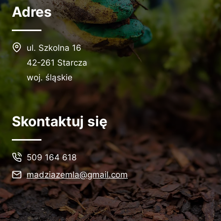
Adres
ul. Szkolna 16
42-261 Starcza
woj. śląskie
Skontaktuj się
509 164 618
madziazemla@gmail.com