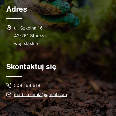
Adres
ul. Szkolna 16
42-261 Starcza
woj. śląskie
Skontaktuj się
509 164 618
madziazemla@gmail.com