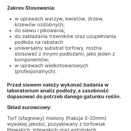
Zakres Stosowania:
w uprawach warzyw, kwiatów, drzew,
krzewów ozdobnych;
do siewu i pikowania;
do zakładania trawników oraz uzupełniania
podłoża na rabatach
uniwersalny substrat torfowy, można
stosować z innymi podłożami, jako jeden z
komponentów;
w uprawach wielkotowarowych
(profesjonalnych).
Przed siewem należy wykonać badania w
laboratorium analiz podłoży, a zasobność
dopasować do potrzeb danego gatunku roślin.
Skład surowcowy:
Torf (sfagnowy) mielony (frakcja 0-20mm)
wysokiej jakości, pozyskiwany z torfowisk
litewskich, łotewskich oraz estońskich.