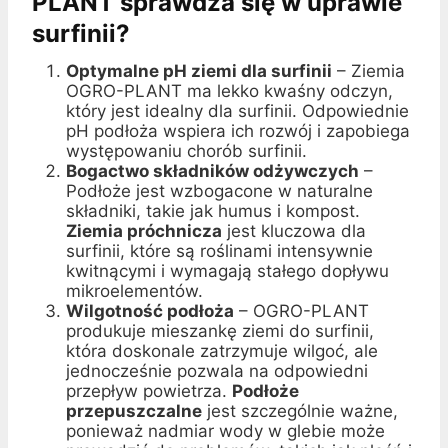
PLANT sprawdza się w uprawie
surfinii?
Optymalne pH ziemi dla surfinii
– Ziemia
OGRO-PLANT ma lekko kwaśny odczyn,
który jest idealny dla surfinii. Odpowiednie
pH podłoża wspiera ich rozwój i zapobiega
występowaniu chorób surfinii.
Bogactwo składników odżywczych
–
Podłoże jest wzbogacone w naturalne
składniki, takie jak humus i kompost.
Ziemia próchnicza
jest kluczowa dla
surfinii, które są roślinami intensywnie
kwitnącymi i wymagają stałego dopływu
mikroelementów.
Wilgotność podłoża
– OGRO-PLANT
produkuje mieszankę ziemi do surfinii,
która doskonale zatrzymuje wilgoć, ale
jednocześnie pozwala na odpowiedni
przepływ powietrza.
Podłoże
przepuszczalne
jest szczególnie ważne,
ponieważ nadmiar wody w glebie może