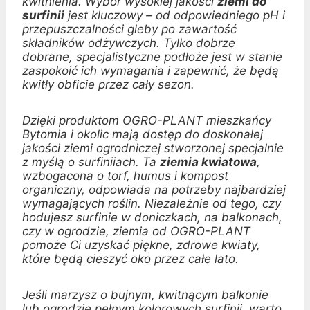
kwitnienia. Wybór wysokiej jakości
ziemi do
surfinii
jest kluczowy – od odpowiedniego pH i
przepuszczalności gleby po zawartość
składników odżywczych. Tylko dobrze
dobrane, specjalistyczne podłoże jest w stanie
zaspokoić ich wymagania i zapewnić, że będą
kwitły obficie przez cały sezon.
Dzięki produktom OGRO-PLANT mieszkańcy
Bytomia i okolic mają dostęp do doskonałej
jakości ziemi ogrodniczej stworzonej specjalnie
z myślą o surfiniiach. Ta
ziemia kwiatowa
,
wzbogacona o torf, humus i kompost
organiczny, odpowiada na potrzeby najbardziej
wymagających roślin. Niezależnie od tego, czy
hodujesz surfinie w doniczkach, na balkonach,
czy w ogrodzie, ziemia od OGRO-PLANT
pomoże Ci uzyskać piękne, zdrowe kwiaty,
które będą cieszyć oko przez całe lato.
Jeśli marzysz o bujnym, kwitnącym balkonie
lub ogrodzie pełnym kolorowych surfinii, warto