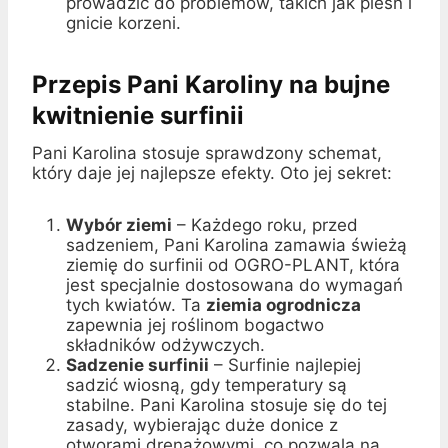
prowadzić do problemów, takich jak pleśń i
gnicie korzeni.
Przepis Pani Karoliny na bujne
kwitnienie surfinii
Pani Karolina stosuje sprawdzony schemat,
który daje jej najlepsze efekty. Oto jej sekret:
Wybór ziemi
– Każdego roku, przed
sadzeniem, Pani Karolina zamawia świeżą
ziemię do surfinii od OGRO-PLANT, która
jest specjalnie dostosowana do wymagań
tych kwiatów. Ta
ziemia ogrodnicza
zapewnia jej roślinom bogactwo
składników odżywczych.
Sadzenie surfinii
– Surfinie najlepiej
sadzić wiosną, gdy temperatury są
stabilne. Pani Karolina stosuje się do tej
zasady, wybierając duże donice z
otworami drenażowymi, co pozwala na