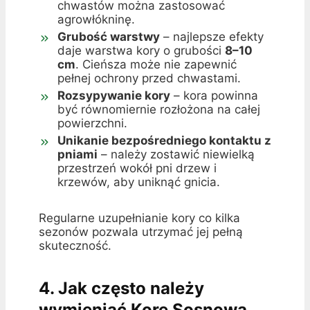
chwastów można zastosować
agrowłókninę.
Grubość warstwy
– najlepsze efekty
daje warstwa kory o grubości
8–10
cm
. Cieńsza może nie zapewnić
pełnej ochrony przed chwastami.
Rozsypywanie kory
– kora powinna
być równomiernie rozłożona na całej
powierzchni.
Unikanie bezpośredniego kontaktu z
pniami
– należy zostawić niewielką
przestrzeń wokół pni drzew i
krzewów, aby uniknąć gnicia.
Regularne uzupełnianie kory co kilka
sezonów pozwala utrzymać jej pełną
skuteczność.
4. Jak często należy
wymieniać Korę Sosnową