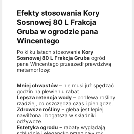
Efekty stosowania Kory
Sosnowej 80 L Frakcja
Gruba w ogrodzie pana
Wincentego
Po kilku latach stosowania
Kory
Sosnowej 80 L Frakcja Gruba
ogród
pana Wincentego przeszedł prawdziwą
metamorfozę:
Mniej chwastów
– nie musi już spędzać
godzin na plewieniu rabat.
Lepsza retencja wody
– podlewa rośliny
rzadziej, co oszczędza czas i pieniądze.
Zdrowsze rośliny
– gleba jest lepiej
nawilżona i bogatsza w składniki
odżywcze.
Estetyka ogrodu
– rabaty wyglądają
schludnie i elegancko przez cały rok.