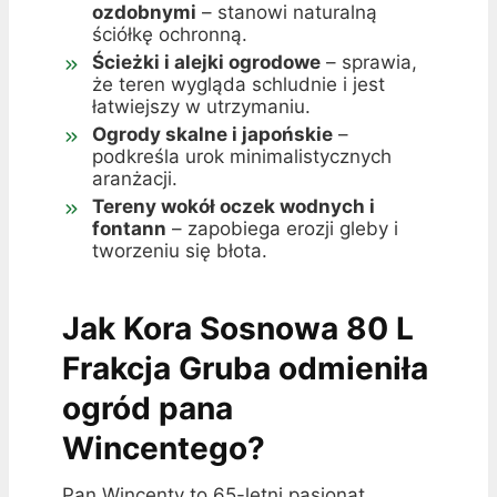
ozdobnymi
– stanowi naturalną
ściółkę ochronną.
Ścieżki i alejki ogrodowe
– sprawia,
że teren wygląda schludnie i jest
łatwiejszy w utrzymaniu.
Ogrody skalne i japońskie
–
podkreśla urok minimalistycznych
aranżacji.
Tereny wokół oczek wodnych i
fontann
– zapobiega erozji gleby i
tworzeniu się błota.
Jak Kora Sosnowa 80 L
Frakcja Gruba odmieniła
ogród pana
Wincentego?
Pan Wincenty to 65-letni pasjonat