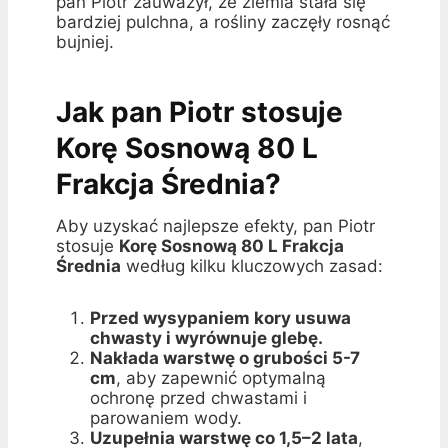
pan Piotr zauważył, że ziemia stała się
bardziej pulchna, a rośliny zaczęły rosnąć
bujniej.
Jak pan Piotr stosuje
Korę Sosnową 80 L
Frakcja Średnia?
Aby uzyskać najlepsze efekty, pan Piotr
stosuje
Korę Sosnową 80 L Frakcja
Średnia
według kilku kluczowych zasad:
Przed wysypaniem kory usuwa
chwasty i wyrównuje glebę.
Nakłada warstwę o grubości 5-7
cm
, aby zapewnić optymalną
ochronę przed chwastami i
parowaniem wody.
Uzupełnia warstwę co 1,5–2 lata
,